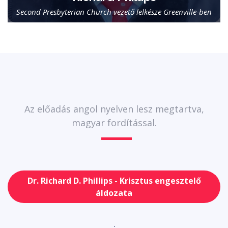
Second Presbyterian Church vezető lelkésze Greenville-ben
Az előadás angol nyelven lesz megtartva,
magyar fordítással.
Dr. Richard D. Phillips - Krisztus engesztelő
áldozata
.